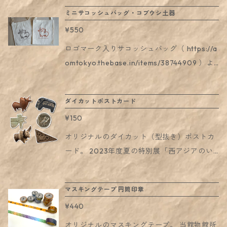
プリントで夏にぴったりの、 学べるイラスト
イズ】 本体部分約36cm×36cm×マチ11cm
場合があります。 ・長期間ご使用される場合
ー講師 ・古代オリエント博物館自由学校講
ミニサコッシュバッグ・コブウシ土器
手ぬぐいです。 ★ 遺跡スタンプについて ★
（縫製による多少の差異があります） A4サイ
は、使用状況や設置環境により劣化する場合
師。ペルシア語、ペルシア書道を教える傍
「遺跡スタンプ」が置いてある時期にご来館
¥550
ズのものが入ります。 写真2枚目もご参照く
があります。どうぞ予めご了承ください。
ら、展示会などを通じてイランの文化芸術を
いただきますと、手ぬぐいの地図に遺跡のイ
ださい（使用しているバッグは、同サイズの
ロゴマーク入りサコッシュバッグ（ https://a
紹介。外国民話研究会ではイラン民話の翻訳
ラストスタンプを捺していただくことができ
別柄のサンプルです） ■ バローチスターン土
omtokyo.thebase.in/items/38744909 ）よ
紹介。共著に「イランを知るための65章」20
ます。 手ぬぐいの地図にあらかじめ描き込ま
器と文様については、こちらの図録もぜひご
りも一回り小さめの、 縦型のサコッシュバッ
04年明石書店、「世界の水の民話」2018年
れている上記の遺跡とは異なる遺跡がスタン
覧ください。 https://aomtokyo.thebase.in/i
グ。 イベント限定アイテムでしたが、 ご好評
三弥井書店など。 デザイン：古代オリエント
プになっています。 そのままでも遺跡地図
ダイカットポストカード
tems/38743996
のお声にお応えして復刻しました。 背中にひ
博物館。2024年度秋の特別展併設「ペルシア
としてお楽しみいただけますが、スタンプを
¥150
とつ大きなコブのある「コブウシ」の形をし
書道へのいざない」の開催を記念し、角田ひ
捺していただくと、地図がさらに詳しくなり
た土器を イラストにしてデザインしました。
オリジナルのダイカット（型抜き）ポストカ
さ子先生の書作品のグッズを制作しました。
ます！ 時期により置いていない場合もござい
サイズ：横21cm × 縦25cm 【新色発売！】 プ
ード。 2023年度夏の特別展「西アジアのい
■サイズ： 本体部分約36cm×36cm×マチ11c
ますので、ご不安な場合は事前にお問い合わ
リント色に、従来の焦茶に加え 赤茶色が加わ
きもの」から、ウシとゾウが、 2023年度秋
m（縫製による多少の差異があります） A4サ
せのうえご来館ください。 ※写真4枚目は20
りました！ より実際の「コブウシ型土器」の
の特別展「おまもりとハンコとコイン」から
イズのものが入ります。 ■関連： 展覧会：ht
21年度夏の夏の特別展期間中に実施した「遺
マスキングテープ 円筒印章
色に近い色です。
は、エジプトのおまもり・ウジャトとアテナ
tps://aom-tokyo.com/exhibition/240921pe
跡スタンプラリー」時のものです。 現在の状
¥440
イのフクロウ模様のコインが、ポストカード
rsia.html#syodo シリーズアイテム： ・トー
況とは異なっています。 ※遺跡スタンプの設
になりました！ 【2024年12月21日新発売】
トバッグ ペルシア書道「サアディ」 http
オリジナルのマスキングテープ。 当館物館所