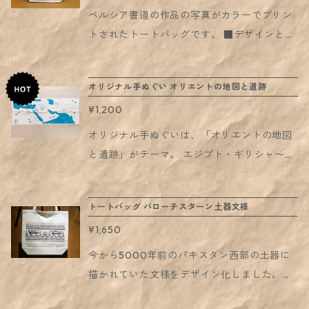
ナー、ベンジン、芳香剤、化学ぞうきん、エ
保管場所にご注意ください。 ・幼児の手の届
ン、台座3点セットでの販売です。 ・本体と
ペルシア書道の作品の写真がカラーでプリン
アゾールタイプの殺虫剤等は使用しないでく
く所、店頭や落下の恐れのある場所への設置
キャプションは別々の作りなので、写真のよ
トされたトートバッグです。 ■デザインとペ
ださい。 ・強い摩擦により印刷面が損傷する
はお控えください。 ・また、小さなパーツが
うに2つともスタンドに立てていただくこと
ルシア書道について： 先の硬い葦筆（ガラ
場合があります。 ・長期間ご使用される場合
ございます。誤飲等には充分ご注意くださ
も、あるいはキャプションは外して本体だけ
ム）で、柔らかな曲線の太さ細さをかき分け
は、使用状況や設置環境により劣化する場合
い。小さなお子さまの手の届かないところで
オリジナル手ぬぐい オリエントの地図と遺跡
を立てていただくこともできます。 お取り扱
ながら、イランの詩をあたかも詠うように書
があります。どうぞ予めご了承ください。
使用・保管するようにしてください 。 ・シン
いのご注意： ・直射日光に当て続けると、ひ
¥1,200
くペルシア書道。 イランの書道は、日本の書
ナー、ベンジン、芳香剤、化学ぞうきん、エ
び割れや劣化の原因になることがあります。
道と似て、高い芸術性と精神性をあわせもつ
オリジナル手ぬぐいは、「オリエントの地図
アゾールタイプの殺虫剤等は使用しないでく
保管場所にご注意ください。 ・幼児の手の届
「書芸術」といえます。 この作品は、約100
と遺跡」がテーマ。 エジプト・ギリシャ〜メ
ださい。 ・強い摩擦により印刷面が損傷する
く所、店頭や落下の恐れのある場所への設置
0年前にイランの詩人フェルドゥスィーが書
ソポタミア〜インダスにかけての地図に 主要
場合があります。 ・長期間ご使用される場合
はお控えください。 ・また、小さなパーツが
いた英雄叙事詩の冒頭の一句です。和紙に朱
な川と遺跡、そしてその地域のいきものの姿
は、使用状況や設置環境により劣化する場合
ございます。誤飲等には充分ご注意くださ
トートバッグ バローチスターン土器文様
と黒のインクでイラン書道の伝統的な「重ね
を入れました。 エジプトのギザ、 ギリシャの
があります。どうぞ予めご了承ください。
い。小さなお子さまの手の届かないところで
書き」手法で書きました。文字を繰り返し重
¥1,650
アテネ、 現在のヨルダンにあるペトラ、 メソ
使用・保管するようにしてください 。 ・シン
ねることで偶然にできる新しい均衡美を創造
ポタミアのバビロン、 ペルシアのニサー、 そ
今から5000年前のパキスタン西部の土器に
ナー、ベンジン、芳香剤、化学ぞうきん、エ
する手法です。 書家による作品を写真に撮影
してインダスのモヘンジョ・ダロが、 線画の
描かれていた文様をデザイン化しました。
アゾールタイプの殺虫剤等は使用しないでく
し、それをもとにトートバッグにデザインし
イラストで表現されています。 明るい水色の
様々な生き物の巧みなデザインに脱帽！ 【サ
ださい。 ・強い摩擦により印刷面が損傷する
ました。 書：角田ひさ子。イラン文化センタ