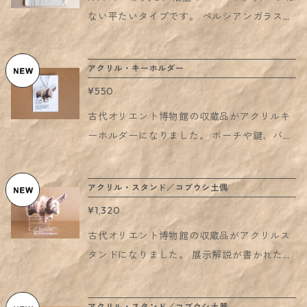
同サイズの別柄のサンプルです）
ない平たいタイプです。 ペルシアンガラスの
イラストがグラデーションで表現された、 当
館のロゴ入りアイテム。 サイズ：約W250xH
アクリル・キーホルダー
310mm 素材：コットン100% 4.7オンス プリ
¥550
ント：インクジェット印刷 地はホワイトでは
なく、生成色に近い「ナチュラル」色です。
古代オリエント博物館の収蔵品がアクリルキ
ーホルダーになりました。 ポーチや鍵、バッ
グなどに取り付けて、どこへでも持ち運んで
いただけるアイテムです。 アイテムは少しず
アクリル・スタンド／コブウシ土偶
つ増えていく予定ですので、 お気に入りの展
¥1,320
示品を見つけていただけましたら。 サイズ：
・厚み3mm ・台紙のサイズが105 × 74mmで
古代オリエント博物館の収蔵品がアクリルス
す。アクキーのサイズの参考とされてくださ
タンドになりました。 展示解説が書かれたキ
い。 お取り扱いのご注意： ・直射日光に当て
ャプションも一緒にアクスタ化しているの
続けると、ひび割れや劣化の原因になること
で、 飾っていただくと、お部屋がまるでミ
アクリル・スタンド／コブウシ土器