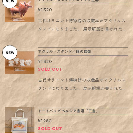
があります。保管場所にご注意ください。 ・
ニ・ミュージアムに！ 自由に展示してみてく
幼児の手の届く所、店頭や落下の恐れのある
¥1,320
ださい。 ご説明： ・サイズは画像に記載の通
場所への設置はお控えください。 ・また、小
り、各厚みは3mmです。 ・本体、キャプショ
古代オリエント博物館の収蔵品がアクリルス
さなパーツがございます。誤飲等には充分ご
ン、台座3点セットでの販売です。 ・本体と
タンドになりました。 展示解説が書かれたキ
注意ください。小さなお子さまの手の届かな
キャプションは別々の作りなので、写真のよ
ャプションも一緒にアクスタ化しているの
いところで使用・保管するようにしてくださ
うに2つともスタンドに立てていただくこと
で、 飾っていただくと、お部屋がまるでミ
い 。 ・シンナー、ベンジン、芳香剤、化学ぞ
アクリル・スタンド／眼の偶像
も、あるいはキャプションは外して本体だけ
ニ・ミュージアムに！ 自由に展示してみてく
うきん、エアゾールタイプの殺虫剤等は使用
を立てていただくこともできます。 お取り扱
¥1,320
ださい。 ご説明： ・サイズは画像に記載の通
しないでください。 ・強い摩擦により印刷面
いのご注意： ・直射日光に当て続けると、ひ
SOLD OUT
り、各厚みは3mmです。 ・本体、キャプショ
が損傷する場合があります。 ・長期間ご使用
び割れや劣化の原因になることがあります。
ン、台座3点セットでの販売です。 ・本体と
古代オリエント博物館の収蔵品がアクリルス
される場合は、使用状況や設置環境により劣
保管場所にご注意ください。 ・幼児の手の届
キャプションは別々の作りなので、写真のよ
タンドになりました。 展示解説が書かれたキ
化する場合があります。どうぞ予めご了承く
く所、店頭や落下の恐れのある場所への設置
うに2つともスタンドに立てていただくこと
ャプションも一緒にアクスタ化しているの
ださい。
はお控えください。 ・また、小さなパーツが
も、あるいはキャプションは外して本体だけ
で、 飾っていただくと、お部屋がまるでミ
ございます。誤飲等には充分ご注意くださ
トートバッグ ペルシア書道「王書」
を立てていただくこともできます。 お取り扱
ニ・ミュージアムに！ 自由に展示してみてく
い。小さなお子さまの手の届かないところで
いのご注意： ・直射日光に当て続けると、ひ
¥1,980
ださい。 ご説明： ・サイズは画像に記載の通
使用・保管するようにしてください 。 ・シン
SOLD OUT
び割れや劣化の原因になることがあります。
り、各厚みは3mmです。 ・本体、キャプショ