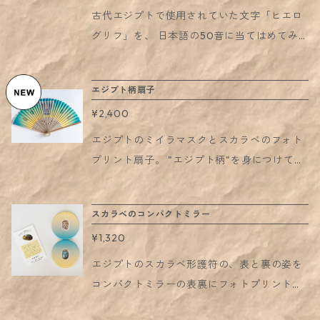
フラワーなどのデコレーション台として ・ア
り、フレームに入れて飾るなどしてお使いく
古代エジプトで使用されていた文字「ヒエロ
ロマオイルなどを垂らして、アロマディッシ
ださい。 【発送に関するご注意】 ◉折らずに
グリフ」を、 日本語の50音に当てはめてみ
ュとして など、自由なアイディアでお使いく
丸めた状態でのお届けをご希望の場合： ・発
ました。 ご自分の名前を書いたり、ヒエログ
ださい。 サイズ：長約8cm×最大幅約6.5cm×
送方法で「ポスター用」または「宅配便」を
リフで愛をつづったりも……！？ B3サイズの
高約4cm ※製造過程での焼成具合により、サ
エジプト柄扇子
ご選択ください。 ※なお、「ポスター用」を
ポスター状の商品です。 壁に貼ったり、フレ
イズや色などに製品ごとの個体差がありま
選択された場合、他の商品との同梱はできま
¥2,400
ームに入れて飾るなどしてお使いください。
す。 ◆ 関連のカタログ 「魅惑のランプ」図
せん。 （複数枚ご注文いただくことは可能で
【発送に関するご注意】 ◉折らずに丸めた状
エジプトのミイラマスクとスカラベのフォト
録 詳細： https://aomtokyo.thebase.in/item
す。また、「楔形文字50音表」と「ヒエログ
態でのお届けをご希望の場合： ・発送方法で
プリント扇子。 "エジプト柄"を身につけてみ
s/38743063 ◆ 送料につきまして ・本ランプ
リフ50音表」の同梱は可能です） ◉折りたた
「ポスター用」または「宅配便」をご選択く
てください！ ■関連アイテム（コンパクトミ
は割れ物のため、原則として宅配便での発送
んでのお届けでも良いという場合： ・発送方
ださい。 ※なお、「ポスター用」を選択され
ラー）： https://aomtokyo.thebase.in/ite
対応となります。ご了承ください。 - - - ペ
法で「レターパック」等をご選択いただけま
スカラベのコンパクトミラー
た場合、他の商品との同梱はできません。
ms/78938659 素材：ポリエステル・唐木 サ
ージ下部の「ご使用上のご注意」を必ずお確
す。 その場合、他の商品とも同梱が可能で
（複数枚ご注文いただくことは可能です。ま
¥1,320
イズ：7寸30間
かめの上お求めください。 - - - ※本品は品
す。 ※折りたたんだ状態でお届けします。折
た、「楔形文字50音表」と「ヒエログリフ5
エジプトのスカラベ形護符の、表と裏の姿を
切れの場合も再入荷の予定があります。「再
り目がつくことをご了承ください。「レター
0音表」の同梱は可能です） ◉折りたたんでの
コンパクトミラーの表裏にフォトプリントし
入荷通知登録」をしてお待ちいただければと
パック」を選択された場合は、上記の点につ
お届けでも良いという場合： ・発送方法で
ました。 どちらの姿も楽しめる、リバーシブ
存じます。
いて予めご了承いただいたものとさせていた
「レターパック」等をご選択いただけます。