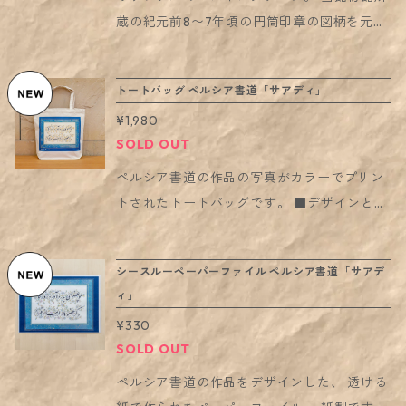
置は予告なく終了する場合があります。予め
2024年の新春コーナー展示『干支：辰』を記
s://aomtokyo.thebase.in/items/92616224
蔵の紀元前8〜7年頃の円筒印章の図柄を元
ご了承ください。
念して、 ギリシア神話の空想動物ドラゴンで
・シースルーペーパーファイル ペルシア書道
に、 角と翼を持つ空想上の動物に向かって弓
ある「ケートス」が表された、ガンダーラ地
「サアディ」 https://aomtokyo.thebase.i
を射ろうとする、狩猟の場面を表しました。
トートバッグ ペルシア書道「サアディ」
方の石製建築装飾が加わりました。 さらに、
n/items/92618339
実際の円筒印章も、転がしていくにつれ、同
リクエストにお応えして、人気のインド・バ
¥1,980
じ図柄が繰り返し現れるので、 マスキングテ
ローチスターン地方の「コブウシ土偶」も新
SOLD OUT
ープの図柄にはぴったりです。 オレンジ〜水
発売です。 ▶︎ 裏面にメッセージが書き込めま
色のグラデーションカラー。 （オレンジ色の
ペルシア書道の作品の写真がカラーでプリン
す。 ▶︎ 切手を貼ればポストカードとして送る
「護符」柄は完売しました） サイズ：15mm
トされたトートバッグです。 ■デザインとペ
ことも！ ▷ 郵送するときは120円切手を貼っ
幅×10m ■円筒印章とは？ 古代オリエントで
ルシア書道について： 先の硬い葦筆（ガラ
てください ▷ または、ハガキが入るサイズの
使用された、いわば当時のハンコ。彫刻がさ
ム）で、柔らかな曲線の太さ細さをかき分け
封筒に入れて、84円切手で送ることもできま
シースルーペーパーファイル ペルシア書道「サアデ
れた円筒状石を転がして、連続した文様など
ながら、イランの詩をあたかも詠うように書
す ▶︎ 柄は下記。価格は1枚ごとの価格です。
ィ」
を捺すことができました。 ■オリ博youtube
くペルシア書道。 イランの書道は、日本の書
写真2枚目：コブ牛形土器 イラン北部、前1
¥330
チャンネル関連動画： https://youtu.be/Gg0
道と似て、高い芸術性と精神性をあわせもつ
200～前800年 写真3枚目：ゾウ形護符 メ
SOLD OUT
fR2usHFE
「書芸術」といえます。 この作品は、13世紀
ソポタミア、前800年頃 写真4枚目：護符
のイランの詩人サアディの対句を葦筆と墨で
ペルシア書道の作品をデザインした、 透ける
（ウジャト） エジプト、前7世紀〜前4世紀