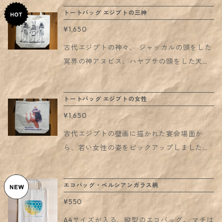
ルデザインです。 表面：スカラベ こちら側
だきます。 ご了承のうえご注文いただきます
その場合、他の商品とも同梱が可能です。
トートバッグ エジプトの三神
の鏡は通常の鏡です。 裏面：印 右下には
よう、お願いいたします。
※折りたたんだ状態でお届けします。折り目
¥1,650
「良い」「美しい」などを意味する文字「ネ
がつくことをご了承ください。「レターパッ
フェル」が見られます。 こちら側の鏡は拡
古代エジプトの神々、 ジャッカルの頭をした
ク」を選択された場合は、上記の点について
大鏡になっています。 サイズ：W70 × H70
冥界の神アヌビス、ハヤブサの頭をした天空
予めご了承いただいたものとさせていただき
(mm) 素材：合成皮革、合金 日本製 ※写真に
の神ホルス、 そしてスカラベの頭をした太陽
ます。 ご了承のうえご注文いただきますよ
写っている解説カードは付属品ではございま
の神を描いたトートバッグです。 【サイズ】
う、お願いいたします。
トートバッグ エジプトの女性
せん。予めご了承ください。
本体部分約36cm×36cm×マチ11cm（縫製によ
¥1,650
る多少の差異があります） A4サイズのものが
入ります。 写真2枚目もご参照ください（使
古代エジプトの壁画に描かれた宴会場面か
用しているバッグは、同サイズの別柄のサン
ら、若い女性の姿をピックアップしました。
プルです）
透けた衣装に身を包み、頭の上に香をのせて
います。 【サイズ】 本体部分約36cm×36cm
エコバッグ・ペルシアンガラス柄
×マチ11cm（縫製による多少の差異がありま
¥550
す） A4サイズのものが入ります。 写真2枚目
もご参照ください（使用しているバッグは、
A4サイズが入る、縦型のエコバッグ。 マチは