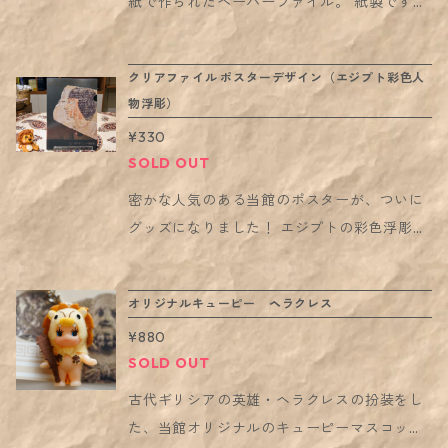
和紙に書いたあと、イランの伝統装飾文様
紙で作られたペーパーファイル。 紙製です
写真5枚目：銀貨 ギリシア、アテナイ、前5
（タズヒーブ）専門家に、文字周りは装飾文
が、手触りと透け感に高級感があり、 中に入
世紀頃 写真6枚目：石製建築装飾（ケート
様・枠は金箔装飾を依頼して仕上げたもので
れた紙がうっすらと見えるので便利です。
ス） ガンダーラ、2〜4世紀 写真7枚目：コ
クリアファイル ポスターデザイン（エジプト彩色人
す。 書家による作品を写真に撮影し、それを
（写真1・2枚目は中に白い紙を入れて撮影し
ブウシ土偶 パキスタン西部、バローチスタ
物浮彫）
もとにトートバッグにデザインしました。
ています。写真3枚目は中の紙をずらしたと
ーン地方、前2200〜2000年
¥330
書：角田ひさ子。イラン文化センター講師 ・
ころ。販売時は中紙の付属はありません） ま
SOLD OUT
古代オリエント博物館自由学校講師。ペルシ
た、プラ製ではないため、エコにも配慮した
ア語、ペルシア書道を教える傍ら、展示会な
アイテムです。 ■デザインとペルシア書道に
密かな人気のある当館のポスターが、ついに
どを通じてイランの文化芸術を紹介。外国民
ついて： 先の硬い葦筆（ガラム）で、柔らか
グッズになりました！ エジプトの彩色浮彫、
話研究会ではイラン民話の翻訳紹介。共著に
な曲線の太さ細さをかき分けながら、イラン
ヒエログリフ、古代遺跡の背景が、 中に紙を
「イランを知るための65章」2004年明石書
の詩をあたかも詠うように書くペルシア書
入れると見え方の変わる「マジック・クリア
オリジナルキューピー ヘラクレス
店、「世界の水の民話」2018年三弥井書店な
道。 イランの書道は、日本の書道と似て、高
ファイル」にデザインされています。 A4の紙
ど。 デザイン：古代オリエント博物館。202
¥880
い芸術性と精神性をあわせもつ「書芸術」と
が入るサイズです。 ※2023年6月より第2刷
SOLD OUT
4年度秋の特別展併設「ペルシア書道へのい
いえます。 この作品は、13世紀のイランの詩
となり、細部の印刷仕様が変更になっていま
ざない」の開催を記念し、角田ひさ子先生の
人サアディの対句を葦筆と墨で和紙に書いた
す。メイン図柄部分の見た目上は変更はあり
古代ギリシアの英雄・ヘラクレスの扮装をし
書作品のグッズを制作しました。 ■サイズ：
あと、イランの伝統装飾文様（タズヒーブ）
ませんが、ご了承ください。
た、当館オリジナルのキューピーマスコッ