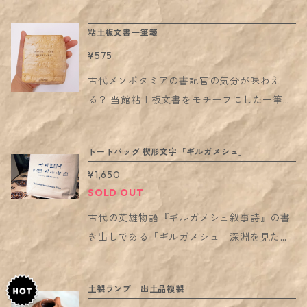
クリアファイル。 表面・裏面と続く「アヌビ
ったりも……！？ ◉関連アイテム 「ヒエログリ
ス先生」の講義を読めば、あなたもミイラ作
粘土板文書一筆箋
フ50音表」ポスター： https://aomtokyo.th
り職人に！？ A4の紙が入るサイズです。 イ
ebase.in/items/40080834 「ミイラづく
¥575
ラストレーター：にしだ さきこ
り」クリアファイル： https://aomtokyo.the
古代メソポタミアの書記官の気分が味わえ
base.in/items/46985427
る？ 当館粘土板文書をモチーフにした一筆
箋。中紙では楔形文字で書かれた古代の書簡
についても学べます。
トートバッグ 楔形文字「ギルガメシュ」
¥1,650
SOLD OUT
古代の英雄物語『ギルガメシュ叙事詩』の書
き出しである「ギルガメシュ 深淵を見た
人」という言葉が楔形文字で記されたトート
バッグ。 当館の月本館長による監修です。
土製ランプ 出土品複製
【サイズ】 本体部分約36cm×36cm×マチ11c