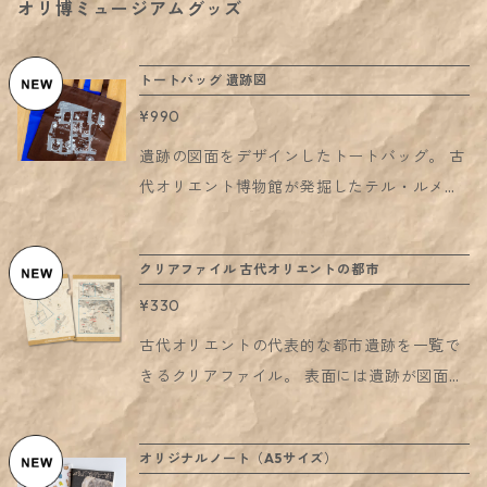
オリ博ミュージアムグッズ
トートバッグ 遺跡図
¥990
遺跡の図面をデザインしたトートバッグ。 古
代オリエント博物館が発掘したテル・ルメイ
ラ遺跡の住居跡の図面が元になっています。
A4が入るサイズの縦型タイプ、 茶色と青の2
クリアファイル 古代オリエントの都市
色展開に、遺跡図は白のシルク印刷。 少し薄
¥330
手で、サブバッグとしてお手元に持っていた
だくにもちょうどいいハンディさです。
古代オリエントの代表的な都市遺跡を一覧で
きるクリアファイル。 表面には遺跡が図面で
表され、それぞれの都市の造りや広さを見比
べることができます。 裏面にはオリエント世
オリジナルノート（A5サイズ）
界の地図と各遺跡の説明入り。 A4の紙が入る