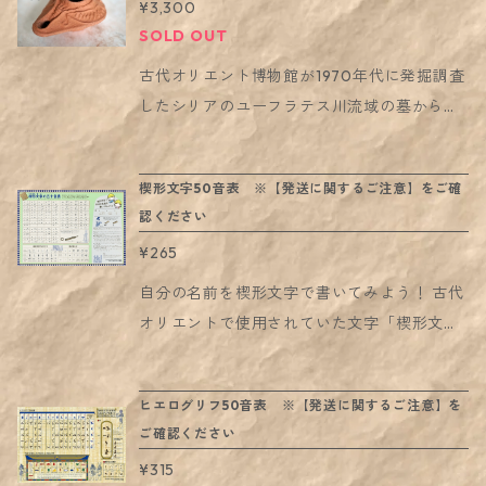
¥3,300
m（縫製による多少の差異があります） A4サ
SOLD OUT
イズのものが入ります。 写真3枚目もご参照
ください。 ■ ギルガメシュについては、以下
古代オリエント博物館が1970年代に発掘調査
の関連アイテムも是非ご覧ください。 「ギル
したシリアのユーフラテス川流域の墓から出
ガメシュと古代オリエントの英雄たち」図
土した、6〜7世紀のランプの複製です。 3D
録： https://aomtokyo.thebase.in/items/
データをもとに作った型を用いて粘土に文様
楔形文字50音表 ※【発送に関するご注意】をご確
38739345 朗読ギルガメシュ叙事詩CD： h
をつけた後、焼成しました。古代と同じ製作
認ください
ttps://aomtokyo.thebase.in/items/3861067
方法です。 上の中央の穴からオリーブ油など
¥265
5
の油を入れ、灯芯を左側の火口から出して、
火を灯しました。 ゆらゆらと揺れる炎に、当
自分の名前を楔形文字で書いてみよう！ 古代
時の人々はどのような想いを託したのでしょ
オリエントで使用されていた文字「楔形文
うか。 ご使用方法： ・油と灯芯を使ってラン
字」を、 日本語の50音に当てはめてみまし
プとして（オリーブオイル、サラダオイルな
た。 粘土を使って楔形文字を記す方法のコラ
ヒエログリフ50音表 ※【発送に関するご注意】を
どの食用油が使えます） ・直接火を点けるの
ムも載っているので、 ご自宅で楔形文字体験
ご確認ください
がご不安な場合は、LEDキャンドル台として
をして遊んでいただくことができます。 A3サ
¥315
・薄く水を入れ、花器・水盤として ・ドライ
イズのポスター状の商品です。 壁に貼った