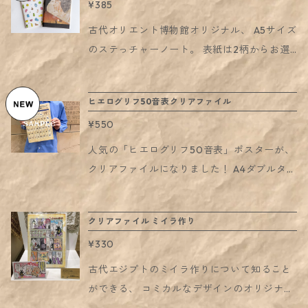
¥385
サイズです。
古代オリエント博物館オリジナル、 A5サイズ
のステっチャーノート。 表紙は2柄からお選
びいただけます。 ◇ 「オリエントづくし」柄
（写真1枚目左、2・3枚目） 古代オリエント
ヒエログリフ50音表クリアファイル
博物館の収蔵品のイラストがちりばめられ
¥550
た、 カラフルな図柄。 あなたのお気に入りの
収蔵品はありますか？ イラストレーター：に
人気の「ヒエログリフ50音表」ポスターが、
しだ さきこ ◇「エジプト」柄（写真1枚目
クリアファイルになりました！ A4ダブルタイ
右、4・5枚目） 古代オリエント博物館のポス
プのクリアファイルで、 広げていただくと内
ターの図柄が、 そのままノートになりまし
側に2ポケット、 両サイドにA4書類を収納で
クリアファイル ミイラ作り
た。 ◆中面（写真6・7枚目） 2柄共通の、古
きます。 背面には「ヒエログリフ50音表」
代エジプトの花のモチーフです。 紙は目にや
¥330
を一覧できるデザインです。 古代エジプトで
さしくお使いいただきやすいクリーム色。
使用されていた文字「ヒエログリフ」を日本
古代エジプトのミイラ作りについて知ること
語の50音に当てはめてみた50音表。 ご自分
ができる、 コミカルなデザインのオリジナル
の名前を書いたり、ヒエログリフで愛をつづ