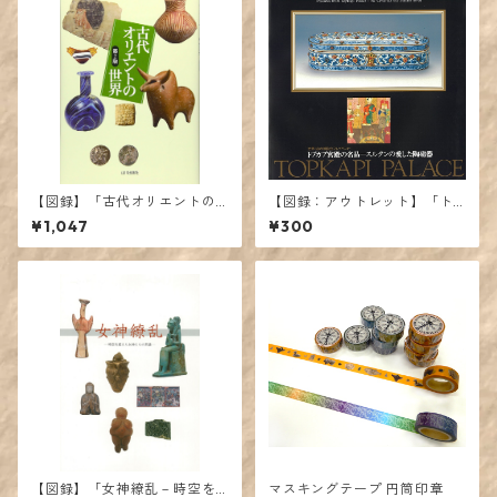
【図録】「古代オリエントの
【図録：アウトレット】「ト
世界」第2版2刷
プカプ宮殿の名品ースルタン
¥1,047
¥300
の愛した陶磁器」展カタログ
【図録】「女神繚乱－時空を
マスキングテープ 円筒印章