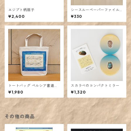
エジプト柄扇子
シースルーペーパーファイル
ペルシア書道「サアディ」
¥2,400
¥330
トートバッグ ペルシア書道
スカラベのコンパクトミラー
「サアディ」
¥1,980
¥1,320
その他の商品