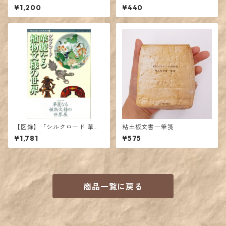
超えた女神たちの系譜－」展
¥1,200
¥440
カタログ
【図録】「シルクロード 華麗
粘土板文書一筆箋
なる植物文様の世界」展カタ
¥1,781
¥575
ログ
商品一覧に戻る