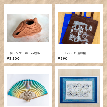
土製ランプ 出土品複製
トートバッグ 遺跡図
¥3,300
¥990