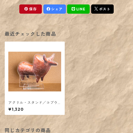
保存
シェア
LINE
ポスト
最近チェックした商品
アクリル・スタンド／コブウ
シ土器
¥1,320
同じカテゴリの商品