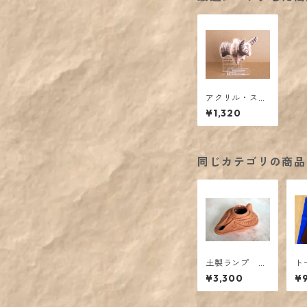
アクリル・スタ
ンド／コブウシ
¥1,320
土偶
同じカテゴリの商品
土製ランプ 出
ト
土品複製
跡
¥3,300
¥