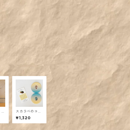
 ペ
スカラベのコン
「サ
パクトミラー
¥1,320