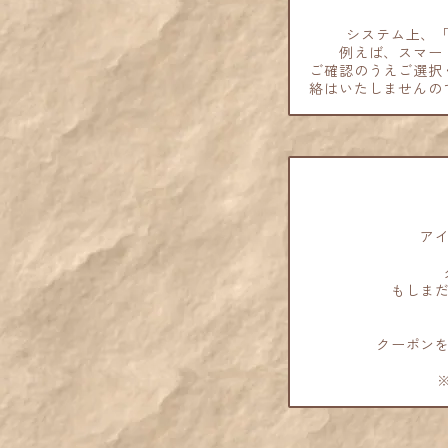
システム上、
例えば、スマー
ご確認のうえご選択
絡はいたしませんの
ア
もしま
クーポン
※