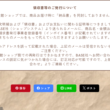
領収書等のご発行について
当館ショップでは、商品お届け時に「納品書」を同封しておりません
文明細および「領収書」およびお支払いに関わる証明等につきまし
ASE社（ショップシステム）より送られるメールに、商品名・金額
請求書発行事業者登録番号（インボイス番号）が記載されています
そちらのメールをもって代えていただきますようお願いいたします
ルアドレスを誤って記載された場合、上記のメールは受信されない
ご注意ください。
館ショップ側での再発行はできかねますので、BASE社へお問い合
レスの誤記に気がつかれた場合には、訂正対応が可能ですので、上
合わせ」よりご連絡ください。
保存
シェア
LINE
ポスト
品