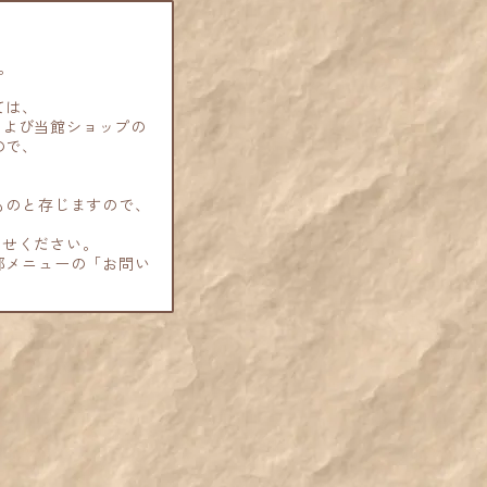
。
ては、
および当館ショップの
ので、
。
ものと存じますので、
わせください。
部メニューの「お問い