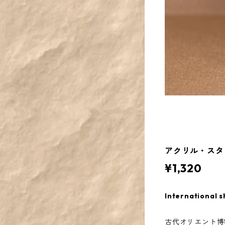
アクリル・スタ
¥1,320
International s
古代オリエント博