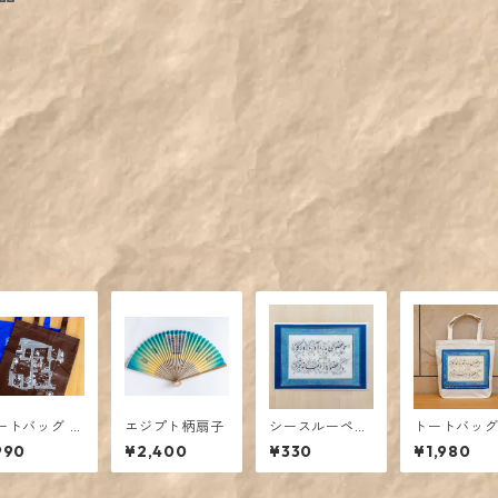
ートバッグ 遺
エジプト柄扇子
シースルーペー
トートバッグ
図
パーファイル ペ
ルシア書道
990
¥2,400
¥330
¥1,980
ルシア書道「サ
アディ」
アディ」