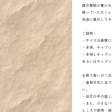
展示解説が書かれ
飾っていただくと
自由に展示してみ
ご説明：
・サイズは画像に
・本体、キャプシ
・本体とキャプシ
あるいはキャプシ
お取り扱いのご注
・直射日光に当て
い。
・幼児の手の届く
・また、小さなパ
ところで使用・保