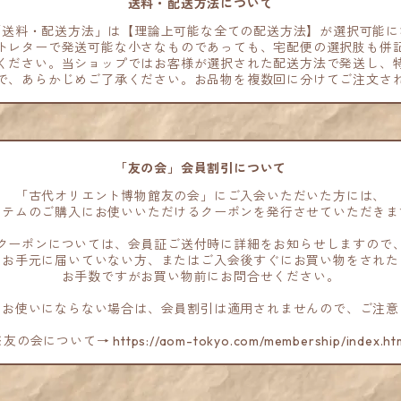
送料・配送方法について
「送料・配送方法」は【理論上可能な全ての配送方法】が選択可能に
トレターで発送可能な小さなものであっても、宅配便の選択肢も併
ください。当ショップではお客様が選択された配送方法で発送し、
で、あらかじめご了承ください。お品物を複数回に分けてご注文さ
「友の会」会員割引について
「古代オリエント博物館友の会」にご入会いただいた方には、
イテムのご購入にお使いいただけるクーポンを発行させていただきま
クーポンについては、会員証ご送付時に詳細をお知らせしますので
だお手元に届いていない方、またはご入会後すぐにお買い物をされた
お手数ですがお買い物前にお問合せください。
をお使いにならない場合は、会員割引は適用されませんので、ご注意
友の会について→ https://aom-tokyo.com/membership/index.ht