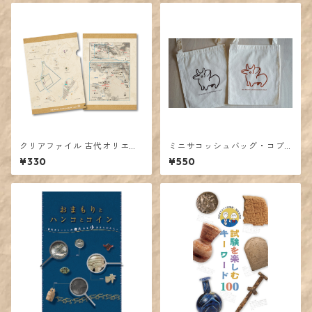
クリアファイル 古代オリエン
ミニサコッシュバッグ・コブ
トの都市
ウシ土器
¥330
¥550