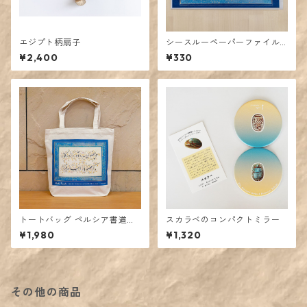
エジプト柄扇子
シースルーペーパーファイル
ペルシア書道「サアディ」
¥2,400
¥330
トートバッグ ペルシア書道
スカラベのコンパクトミラー
「サアディ」
¥1,980
¥1,320
その他の商品