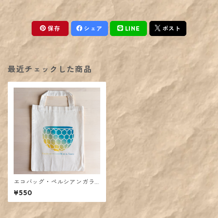
保存
シェア
LINE
ポスト
最近チェックした商品
エコバッグ・ペルシアンガラ
ス柄
¥550