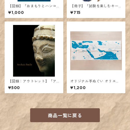
【図録】「おまもりとハンコ
【冊子】「試験を楽しむキー
とコイン」展カタログ
ワード100」
¥1,000
¥715
【図録：アウトレット】「ア
オリジナル手ぬぐい オリエン
ルカイック・スマイルーほほ
トの地図と遺跡
¥500
¥1,200
えみの考古学展」展カタログ
商品一覧に戻る