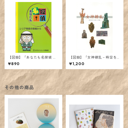
【図録】「あなたも名探偵 シ
【図録】「女神繚乱－時空を
リア発掘の現場から」展カタ
超えた女神たちの系譜－」展
¥890
¥1,200
ログ
カタログ
その他の商品