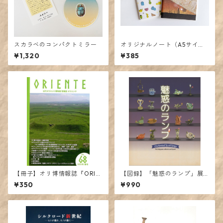
スカラベのコンパクトミラー
オリジナルノート（A5サイ
ズ）
¥1,320
¥385
【冊子】オリ博情報誌『ORIE
【図録】「魅惑のランプ」展
NTE』既刊（〜68号）【お問
カタログ
¥350
¥990
い合わせへのご対応用】