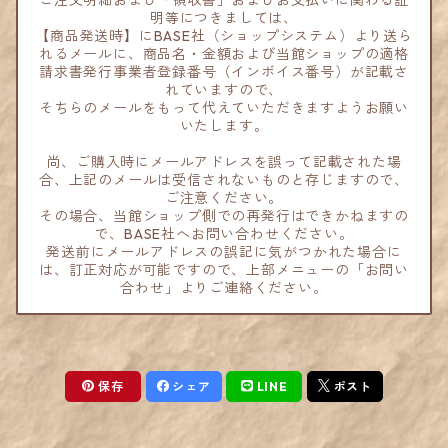
ご注文明細および「領収書」およびお支払いに関わる証
明等につきましては、
【商品発送時】にBASE社（ショップシステム）より送ら
れるメールに、商品名・金額および当館ショップの適格
請求書発行事業者登録番号（インボイス番号）が記載さ
れていますので、
そちらのメールをもって代えていただきますようお願い
いたします。
尚、ご購入時にメールアドレスを誤って記載された場
合、上記のメールは受信されないものと存じますので、
ご注意ください。
その場合、当館ショップ側での再発行はできかねますの
で、BASE社へお問い合わせください。
発送前にメールアドレスの誤記に気がつかれた場合に
は、訂正対応が可能ですので、上部メニューの「お問い
合わせ」よりご連絡ください。
保存
シェア
LINE
ポスト