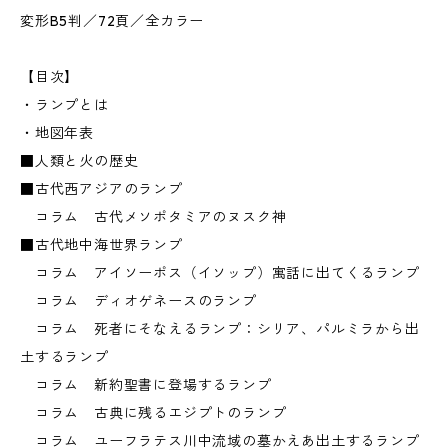
変形B5判／72頁／全カラー
【目次】
・ランプとは
・地図年表
■人類と火の歴史
■古代西アジアのランプ
コラム 古代メソポタミアのヌスク神
■古代地中海世界ランプ
コラム アイソーポス（イソップ）寓話に出てくるランプ
コラム ディオゲネースのランプ
コラム 死者にそなえるランプ：シリア、パルミラから出
土するランプ
コラム 新約聖書に登場するランプ
コラム 古典に残るエジプトのランプ
コラム ユーフラテス川中流域の墓かえあ出土するランプ