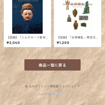
【図録】「シルクロード新世
【図録】「女神繚乱－時空を
紀 ーヒトが動き、モノが動く
超えた女神たちの系譜－」展
¥2,040
¥1,200
ー」展カタログ
カタログ
商品一覧に戻る
© 古代オリエント博物館ウェブショップ
Powered by