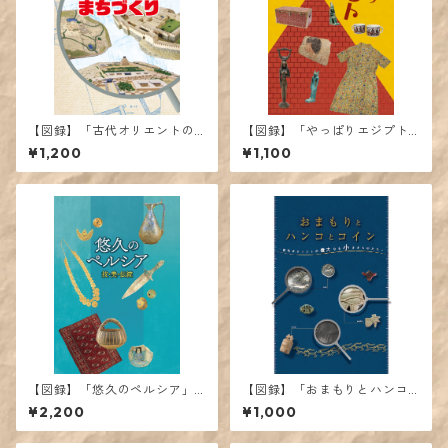
【図録】「古代オリエントの
【図録】「やっぱりエジプト
たてものとまちづくり」展カ
が好き♡」展カタログ
¥1,200
¥1,100
タログ
【図録】「悠久のペルシア」
【図録】「おまもりとハンコ
展カタログ
とコイン」展カタログ
¥2,200
¥1,000