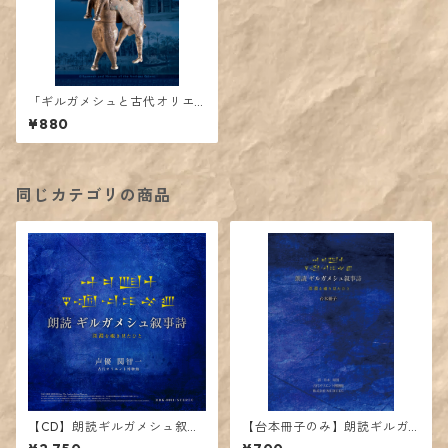
「ギルガメシュと古代オリエ
ントの英雄たち」図録【完
¥880
売】
同じカテゴリの商品
【CD】朗読ギルガメシュ叙事
【台本冊子のみ】朗読ギルガ
詩【台本冊子付き】
メシュ叙事詩【CDなし】