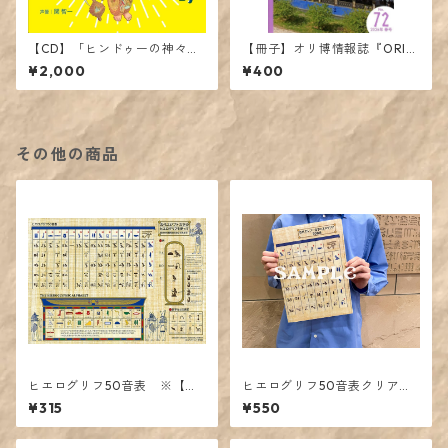
【CD】「ヒンドゥーの神々の
【冊子】オリ博情報誌『ORIE
物語」展音声ガイド【台本冊
NTE』72号（最新刊）
¥2,000
¥400
子付き】（声優：関智一）
その他の商品
ヒエログリフ50音表 ※【発
ヒエログリフ50音表クリアフ
送に関するご注意】をご確認
ァイル
¥315
¥550
ください