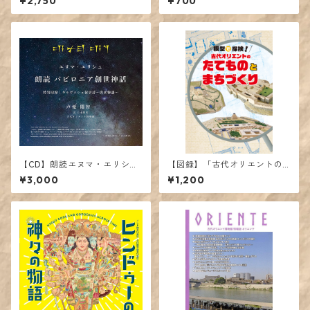
¥2,750
¥700
【CD】朗読エヌマ・エリシュ
【図録】「古代オリエントの
~バビロニア創世神話~ / 特別
たてものとまちづくり」展カ
¥3,000
¥1,200
収録 ギルガメシュ叙事詩 ~洪
タログ
水物語~【台本冊子付き】