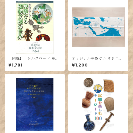
【図録】「シルクロード 華麗
オリジナル手ぬぐい オリエン
なる植物文様の世界」展カタ
トの地図と遺跡
¥1,781
¥1,200
ログ