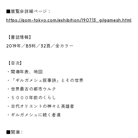
■展覧会詳細ページ：
https://aom-tokyo.com/exhibition/190713_gilgamesh.html
【書誌情報】
2019年／B5判／32頁／全カラー
【目次】
・関連年表、地図
・「ギルガメシュ叙事詩」とその世界
・世界最古の都市ウルク
・５０００年前のくらし
・古代オリエントの神々と英雄者
・ギルガメシュに続く者達
■関連：