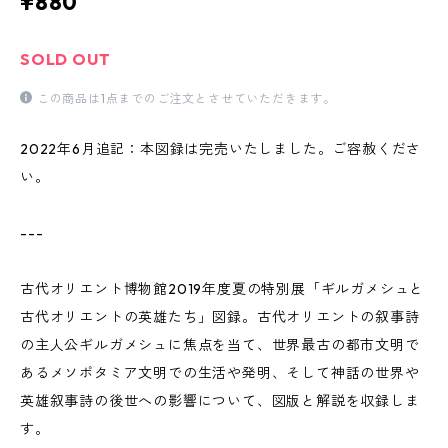
¥880
SOLD OUT
この商品は1点までのご注文とさせていただきます。
2022年6月追記：本図録は完売いたしました。ご容赦くださ
い。
---
古代オリエント博物館2019年度夏の特別展「ギルガメシュと
古代オリエントの英雄たち」図録。古代オリエントの叙事詩
の主人公ギルガメシュに焦点を当て、世界最古の都市文明で
あるメソポタミア文明での生活や発明、そして神話の世界や
英雄叙事詩の後世への影響について、図版と解説を収録しま
す。