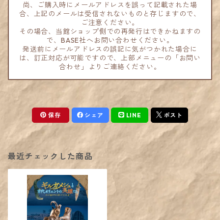
尚、ご購入時にメールアドレスを誤って記載された場
合、上記のメールは受信されないものと存じますので、
ご注意ください。
その場合、当館ショップ側での再発行はできかねますの
で、BASE社へお問い合わせください。
発送前にメールアドレスの誤記に気がつかれた場合に
は、訂正対応が可能ですので、上部メニューの「お問い
合わせ」よりご連絡ください。
保存
シェア
LINE
ポスト
最近チェックした商品